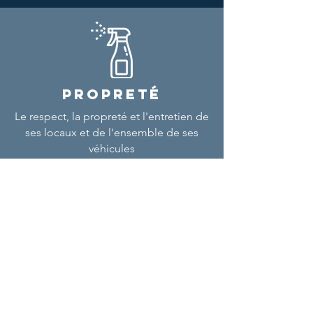
PROPRETÉ
Le respect, la propreté et l'entretien de
ses locaux et de l'ensemble de ses
véhicules
NOUS CONTACTER
E-mail
contact@loudane.fr
Téléphone
04 94 27 31 31