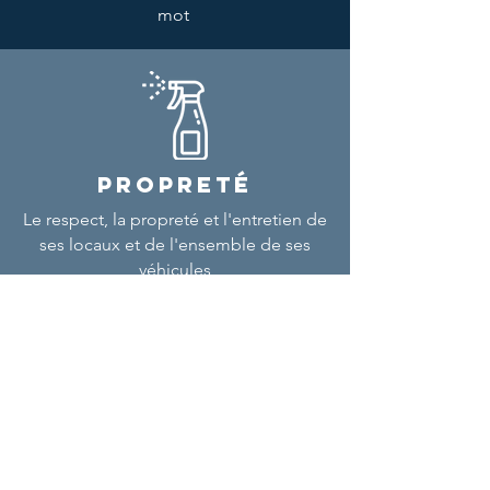
mot
PROPRETÉ
Le respect, la propreté et l'entretien de
ses locaux et de l'ensemble de ses
véhicules
NOUS CONTACTER
E-mail
contact@loudane.fr
Téléphone