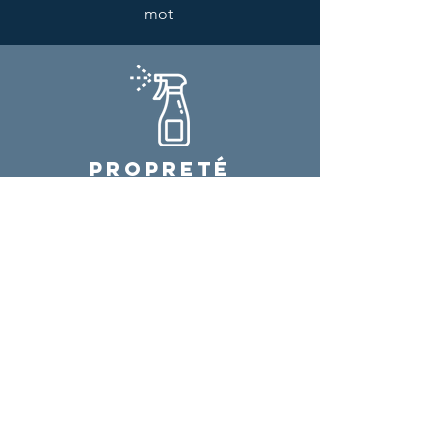
mot
PROPRETÉ
Le respect, la propreté et l'entretien de
ses locaux et de l'ensemble de ses
véhicules
NOUS CONTACTER
E-mail
contact@loudane.fr
Téléphone