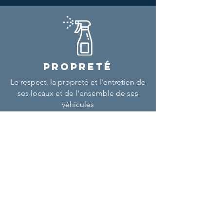
PROPRETÉ
Le respect, la propreté et l'entretien de
ses locaux et de l'ensemble de ses
véhicules
NOUS CONTACTER
E-mail
contact@loudane.fr
Téléphone
04 94 27 31 31