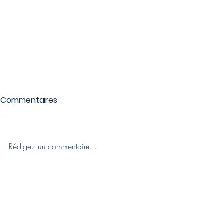
Commentaires
Rédigez un commentaire...
200 visiteurs au rendez-
Portes Ouv
vous : Succès pour la
Loudane : 
journée Portes Ouvertes
porteur fu
du Groupe Loudane