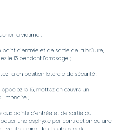
cher la victime ;
e point d’entrée et de sortie de la brûlure, 
 le 15 pendant l’arrosage ;
tez-la en position latérale de sécurité ;
s appelez le 15, mettez en œuvre un 
pulmonaire ;
aux points d’entrée et de sortie du 
ovoquer une asphyxie par contraction ou une 
ion ventriculaire, des troubles de la 