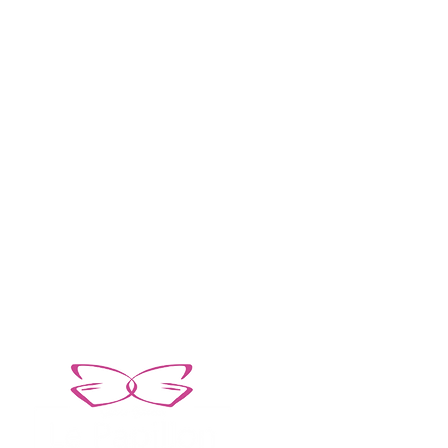
NOUS CONTACTER
E-mail
Téléphone
contact@loudane.fr
04 94 27 31 31
Nos autres sites web :
Pompes Funèbres Le Papillon