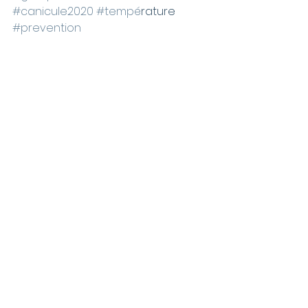
#canicule2020
#tempe
́rature 
#prevention