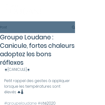
Post
Groupe Loudane :
Canicule, fortes chaleurs
adoptez les bons
réflexes
☀️[CANICULE]☀️  
Petit rappel des gestes à appliquer 
lorsque les températures sont 
élevés 🔥🌡
#groupeloudane
#e
́té2020 