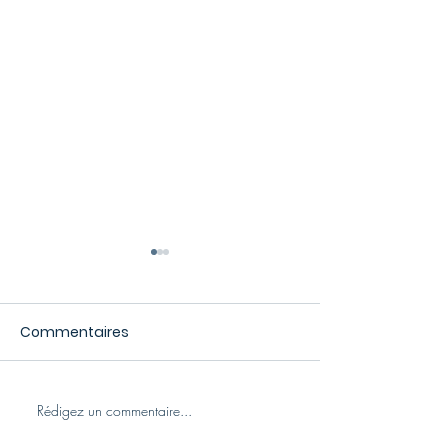
Commentaires
Rédigez un commentaire...
Portes Ouvertes
Portes Ouvert
Groupe Loudane : Le
Groupe Loudane