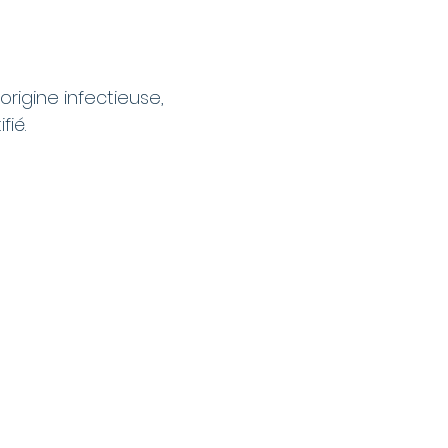
rigine infectieuse,
fié.