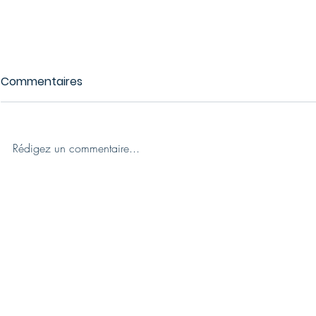
Commentaires
Rédigez un commentaire...
200 visiteurs au rendez-
Portes Ouv
vous : Succès pour la
Loudane : 
journée Portes Ouvertes
porteur fu
du Groupe Loudane
NOUS CONTACTER