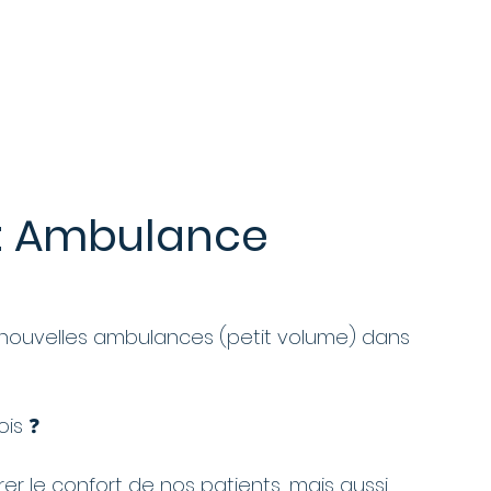
services
Nos métiers
Nos actualités
: Ambulance
nouvelles ambulances (petit volume) dans 
is ❓  
er le confort de nos patients, mais aussi 