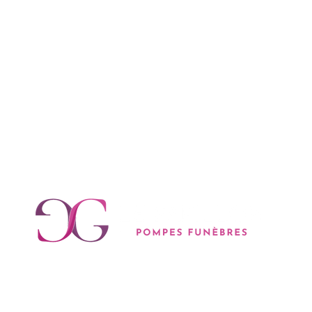
E-mail
Téléphone
contact@loudane.fr
04 94 27 31 31
Nos autres sites web :
Pompes Funèbres Le Papillon