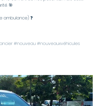
té. 🎯  
ne ambulance) ❓  
ancier
#nouveau
#nouveauxvéhicules