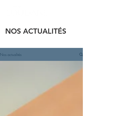
NOS ACTUALITÉS
Nos actualités