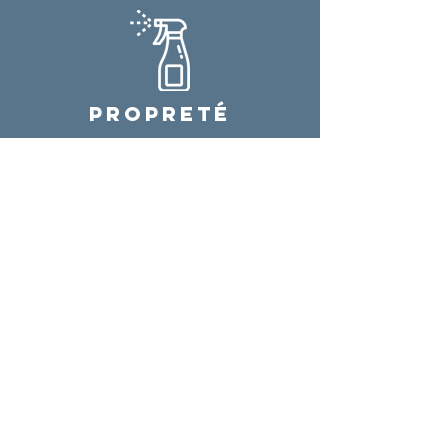
PROPRETÉ
Le respect, la propreté et l'entretien de
ses locaux et de l'ensemble de ses
véhicules
NOUS CONTACTER
E-mail
contact@loudane.fr
Téléphone
04 94 27 31 31
Adresse