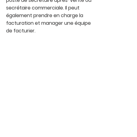
poste de secrétaire après-vente ou
secrétaire commerciale. Il peut
également prendre en charge la
facturation et manager une équipe
de facturier.
NOUS CONTACTER
E-mail
contact@loudane.fr
Téléphone
04 94 27 31 31