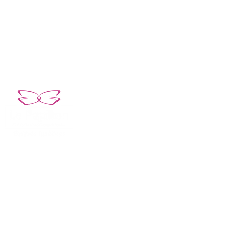
Adresse
620 avenue Marcel Paul,
83500 La Seyne-sur-mer
Nos autres sites web :
Pompes Funèbres Le Papillon