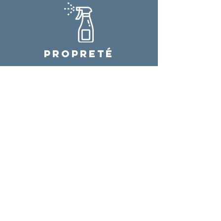
PROPRETÉ
Le respect, la propreté et l'entretien de
ses locaux et de l'ensemble de ses
véhicules
NOUS CONTACTER
E-mail
contact@loudane.fr
Téléphone
04 94 27 31 31
Adresse