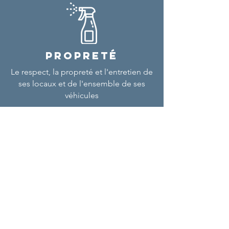
PROPRETÉ
Le respect, la propreté et l'entretien de
ses locaux et de l'ensemble de ses
véhicules
NOUS CONTACTER
E-mail
contact@loudane.fr
Téléphone
04 94 27 31 31
Adresse